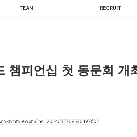
Tech Blog
TEAM
RECRUIT
드 챔피언십 첫 동문회 
mt.co.kr/mtview.php?no=2024032709520497602