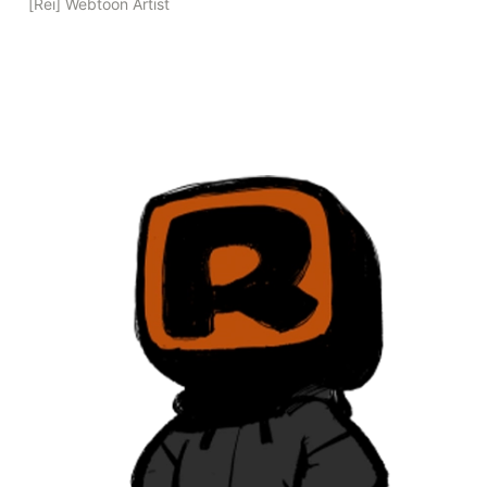
[Rei] Webtoon Artist