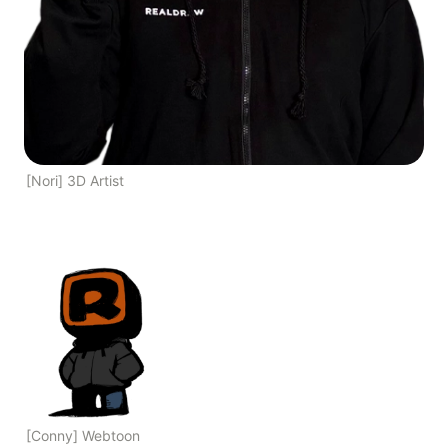
[Nori] 3D Artist
[Conny] Webtoon 