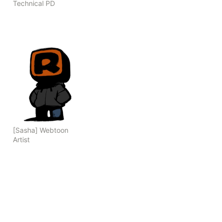
Technical PD
[Sasha] Webtoon 
Artist