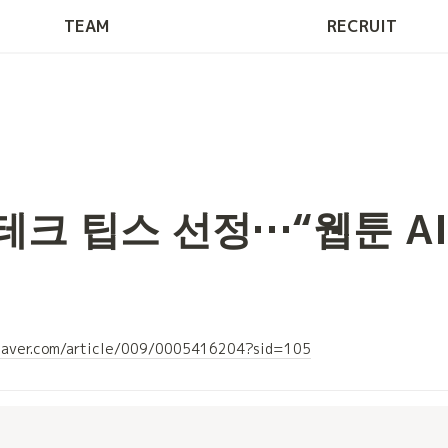
Tech Blog
TEAM
RECRUIT
테크 팁스 선정…“웹툰 AI
.naver.com/article/009/0005416204?sid=105